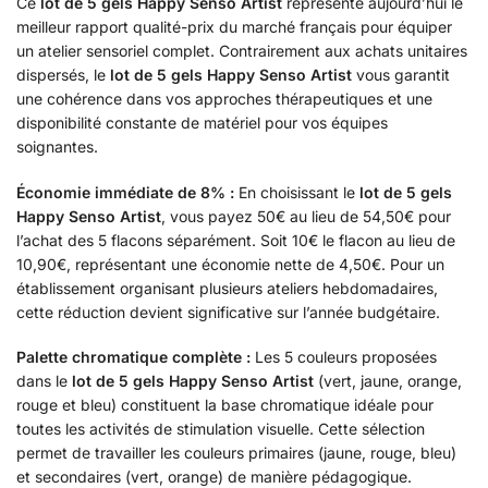
Ce
lot de 5 gels Happy Senso Artist
représente aujourd’hui le
meilleur rapport qualité-prix du marché français pour équiper
un atelier sensoriel complet. Contrairement aux achats unitaires
dispersés, le
lot de 5 gels Happy Senso Artist
vous garantit
une cohérence dans vos approches thérapeutiques et une
disponibilité constante de matériel pour vos équipes
soignantes.
Économie immédiate de 8% :
En choisissant le
lot de 5 gels
Happy Senso Artist
, vous payez 50€ au lieu de 54,50€ pour
l’achat des 5 flacons séparément. Soit 10€ le flacon au lieu de
10,90€, représentant une économie nette de 4,50€. Pour un
établissement organisant plusieurs ateliers hebdomadaires,
cette réduction devient significative sur l’année budgétaire.
Palette chromatique complète :
Les 5 couleurs proposées
dans le
lot de 5 gels Happy Senso Artist
(vert, jaune, orange,
rouge et bleu) constituent la base chromatique idéale pour
toutes les activités de stimulation visuelle. Cette sélection
permet de travailler les couleurs primaires (jaune, rouge, bleu)
et secondaires (vert, orange) de manière pédagogique.