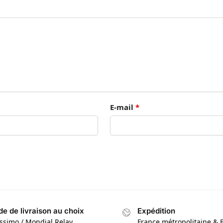
E-mail
*
e de livraison au choix
Expédition
issimo / Mondial Relay
France métropolitaine & 