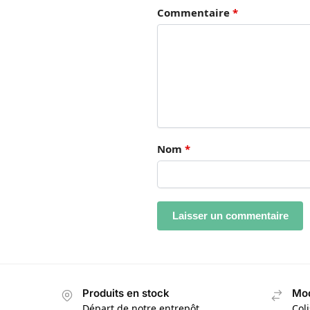
Commentaire
*
Nom
*
Produits en stock
Mod
Départ de notre entrepôt
Col