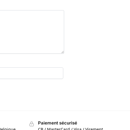
Paiement sécurisé
Belgique
CB / MasterCard / Visa / Virement