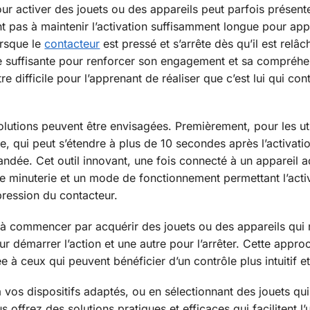
pour activer des jouets ou des appareils peut parfois présen
ent pas à maintenir l’activation suffisamment longue pour app
orsque le
contacteur
est pressé et s’arrête dès qu’il est relâch
 suffisante pour renforcer son engagement et sa compréhen
tre difficile pour l’apprenant de réaliser que c’est lui qui con
olutions peuvent être envisagées. Premièrement, pour les ut
 qui peut s’étendre à plus de 10 secondes après l’activation
dée. Cet outil innovant, une fois connecté à un appareil a
 une minuterie et un mode de fonctionnement permettant l’acti
pression du contacteur.
à commencer par acquérir des jouets ou des appareils qui n
ur démarrer l’action et une autre pour l’arrêter. Cette appro
ée à ceux qui peuvent bénéficier d’un contrôle plus intuitif 
 vos dispositifs adaptés, ou en sélectionnant des jouets qui f
ffrez des solutions pratiques et efficaces qui facilitent l’