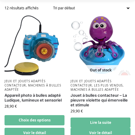
12 résultats affichés
Out of stock
JEUX ET JOUETS ADAPTÉS
JEUX ET JOUETS ADAPTÉS
CONTACTEUR
,
MACHINES À BULLES
CONTACTEUR
,
LES PLUS VENDUS
,
ADAPTÉE
MACHINES À BULLES ADAPTÉE
Appareil photo à bulles adapté
Jouet à bulles contacteur – La
Ludique, lumineux et sensoriel
pieuvre violette qui émerveille
et stimule
28,90
€
29,90
€
Choix des options
Lire la suite
Voir le détail
Voir le détail