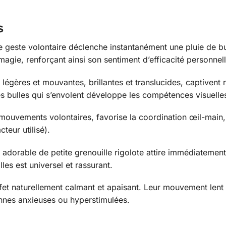
s
e geste volontaire déclenche instantanément une pluie de bul
 magie, renforçant ainsi son sentiment d’efficacité personnell
s légères et mouvantes, brillantes et translucides, captivent n
es bulles qui s’envolent développe les compétences visuelles
mouvements volontaires, favorise la coordination œil-main, 
teur utilisé).
adorable de petite grenouille rigolote attire immédiatement l’
les est universel et rassurant.
ffet naturellement calmant et apaisant. Leur mouvement lent
onnes anxieuses ou hyperstimulées.