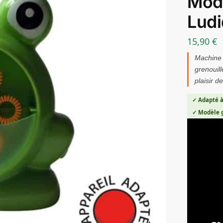
Modè
Ludi
15,90
€
Machine 
grenouill
plaisir d
✓ Adapté à
✓ Modèle g