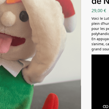
de N
29,00
€
Voici le L
plein d’hu
pour les p
polyhandi
En appuyan
s’anime, c
grand sour