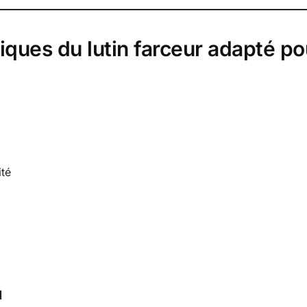
iques du lutin farceur adapté p
ité
u