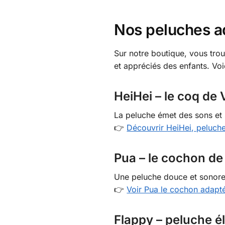
Nos peluches a
Sur notre boutique, vous tro
et appréciés des enfants. Vo
HeiHei – le coq de 
La peluche émet des sons et 
👉
Découvrir HeiHei, peluch
Pua – le cochon de
Une peluche douce et sonore,
👉
Voir Pua le cochon adapt
Flappy – peluche é