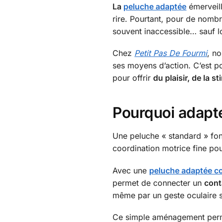
La
peluche adaptée
émerveill
rire. Pourtant, pour de nomb
souvent inaccessible… sauf lo
Chez
Petit Pas De Fourmi
, no
ses moyens d’action. C’est 
pour offrir
du plaisir, de la s
Pourquoi adapte
Une peluche « standard » fonc
coordination motrice fine pou
Avec une
peluche adaptée c
permet de connecter un
cont
même par un geste oculaire si 
Ce simple aménagement perme