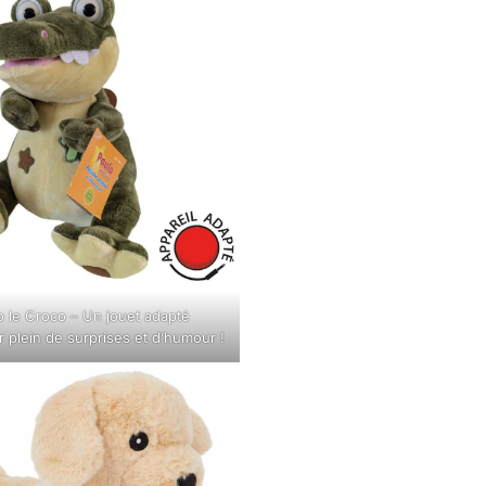
o le Croco – Un
jouet adapté
r plein de surprises et d’humour !