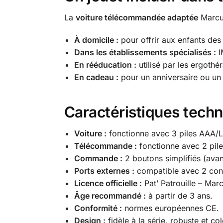
La
voiture télécommandée adaptée
Marcus
À domicile :
pour offrir aux enfants de
Dans les établissements spécialisés :
I
En rééducation :
utilisé par les ergothé
En cadeau :
pour un anniversaire ou un N
Caractéristiques tech
Voiture :
fonctionne avec 3 piles AAA/L
Télécommande :
fonctionne avec 2 pil
Commande :
2 boutons simplifiés (avan
Ports externes :
compatible avec 2 con
Licence officielle :
Pat’ Patrouille – Mar
Âge recommandé :
à partir de 3 ans.
Conformité :
normes européennes CE.
Design :
fidèle à la série, robuste et col