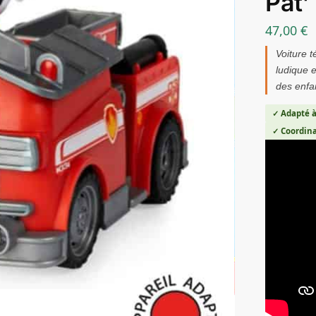
Pat’
47,00
€
Voiture 
ludique e
des enfa
✓ Adapté à
✓ Coordina